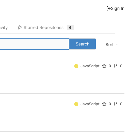
Sign In
ivity
Starred Repositories
6
Search
Sort
JavaScript
0
0
JavaScript
0
0