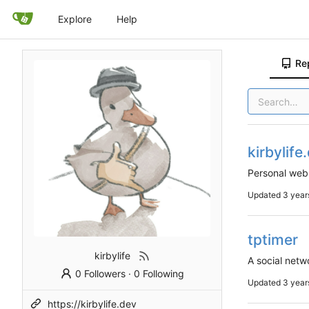
Explore
Help
Re
kirbylife
Personal we
Updated
tptimer
kirbylife
A social netw
0 Followers
·
0 Following
Updated
https://kirbylife.dev