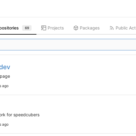
positories
Projects
Packages
Public Act
69
.dev
bpage
ork for speedcubers