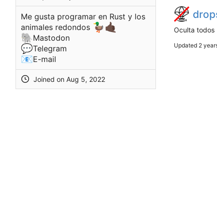
drop
Me gusta programar en Rust y los
🦆
🤙🏿
animales redondos
Oculta todos
🐘
Mastodon
Updated
💬
Telegram
📧
E-mail
Joined on